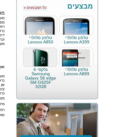
מבצעים
« כל המבצעים
מפ
מעב
מסך 6
רזו
כרט
דיס
טלפון סלולרי
טלפון סלולרי
זכרו
Lenovo A850
Lenovo A399
מש
תכו
טלפון סלולרי
גלקסי 6
Samsung
Lenovo A889
מער
Galaxy S6 edge
כרט
SM-G925F
שן 
32GB
קיב
כרט
מצל
מיק
רמק
סול