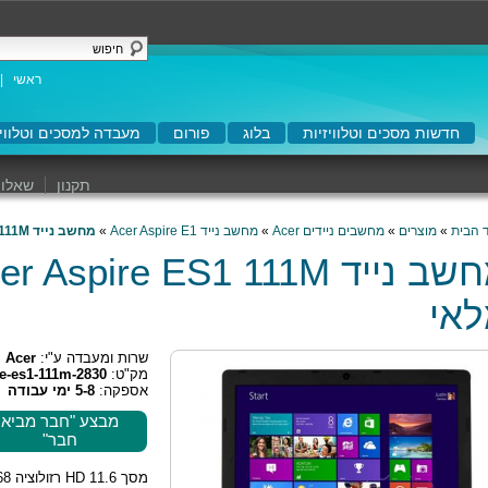
ראשי
|
חדשות מסכים וטלוויזיות
בלוג
פורום
מעבדה למסכים וטלוויז
תקנון
שאלות
 הבית
»
מוצרים
»
מחשבים ניידים Acer
»
מחשב נייד Acer Aspire E1
»
מחשב נייד Acer Aspire ES1 111M עודף מלאי
אי
שרות ומעבדה ע"י:
Acer
מק"ט:
re-es1-111m-2830
אספקה:
5-8 ימי עבודה
מבצע "חבר מביא
חבר"