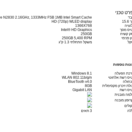
רט טכני
ד
ore N2830 2.16GHz, 1333MHz FSB 1MB Intel Smart Cache
15.
HD (720p) WLED display
לוציה
1366X768
יס מסך
Intel® HD Graphics
ק קשיח
250GB
ן פנימי
250GB 5,400 RPM
קל
משקל התחלתי 1.3 ק"ג
נות נוספות
כת הפעלה
Windows 8.1
יס רשת אלחוטי
WLAN 802.11b/g/n
כחולה
BlueTooth v4.0
ולת זיכרון מקסימלית
8GB
יס רשת
Gigabit LAN
מה מובנית
רופון מובנה
ולים
לה
3 תאים