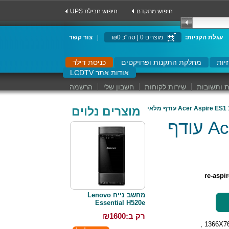
חיפוש מתקדם
UPS חיפוש חבילת
:עגלת הקניות
מוצרים 0 | סה"כ ₪0
|
צור קשר
יות
מחלקת התקנות ופרויקטים
כניסת דילר
LCDTV אודות אתר
 ותשובות
שירות לקוחות
חשבון שלי
הרשמה
מוצרים נלוים
מחשב נייד Acer Aspire ES1 111M עודף
re-aspi
מחשב נייח Lenovo
Essential H520e
רק ב:₪
1600
מסך 11.6 HD רזולוציה 1366X768 ,