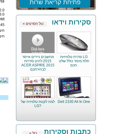
פתיחת קריאת שרות
כני
2.0
3.0
MI
סקירות וידאו
« כול הסרטים
RJ-45 חי
חיב
חיבו
סדרת טלוויזיות LG
מחשבים ניידים אייסר
תלת מימד כולל שלט
2015:להיט סדרות
חכם.
ACER ASPIRE 2015
לבחירתכם
Dell 2330 All In One
למה לקנות טלוויזיה של
LG?
כתבות וסקירות
« כול