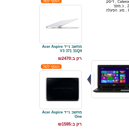
מעבד Celeron N2830 2.16GHz , דיסק
קשיח 250GB , זיכרון 2GB , כ.מסך
מובנה Intel HD Graphics , מע. הפעלה
מחשב נייד Acer Aspire
V3 371 31Q4
רק ב:₪
2470
מחשב נייד Acer Aspire
One
רק ב:₪
1595