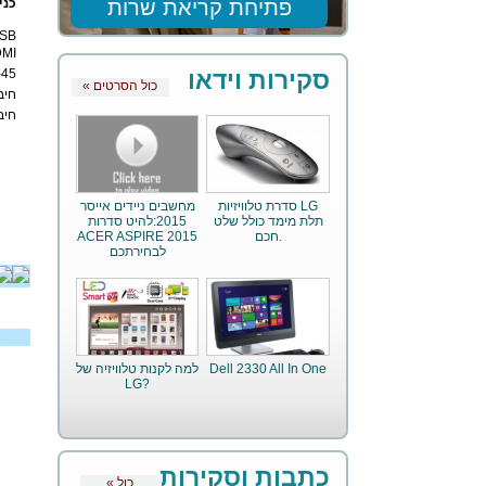
כני
פתיחת קריאת שרות
SB
MI
סקירות וידאו
RJ-45 חי
« כול הסרטים
חיב
חיבו
סדרת טלוויזיות LG
מחשבים ניידים אייסר
תלת מימד כולל שלט
2015:להיט סדרות
חכם.
ACER ASPIRE 2015
לבחירתכם
Dell 2330 All In One
למה לקנות טלוויזיה של
LG?
כתבות וסקירות
« כול