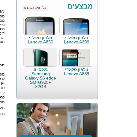
מבצעים
« כל המבצעים
מפ
מעב
מסך 6
רזו
כרט
דיס
טלפון סלולרי
טלפון סלולרי
זכרו
Lenovo A850
Lenovo A399
מש
תכו
טלפון סלולרי
גלקסי 6
Samsung
Lenovo A889
מער
Galaxy S6 edge
כרט
SM-G925F
שן 
32GB
כונן
קיב
כרט
מצל
מיק
רמק