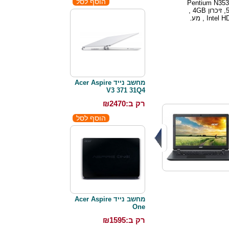
Pentium N3530 
GHz , דיסק קשיח 500GB, זיכרון 4GB ,
כ.מסך מובנה Intel HD Graphics , מע.
מחשב נייד Acer Aspire
V3 371 31Q4
רק ב:₪
2470
מחשב נייד Acer Aspire
One
רק ב:₪
1595