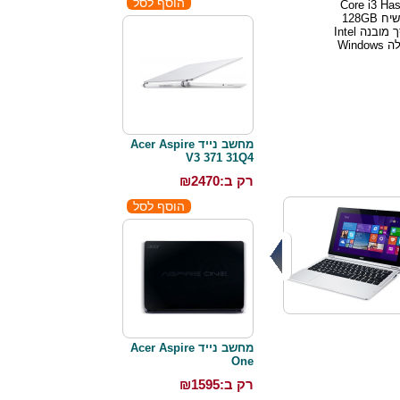
 , מעבד Core i3 Haswell
4012Y 1.5GHz , דיסק קשיח 128GB
SSD , זיכרון 4GB , כ.מסך מובנה Intel
HD Graphics , מע. הפעלה Windows
מחשב נייד Acer Aspire
V3 371 31Q4
רק ב:₪
2470
מחשב נייד Acer Aspire
One
רק ב:₪
1595