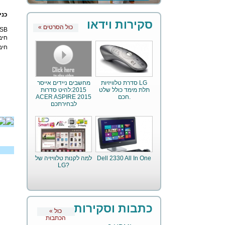
כני
סקירות וידאו
« כול הסרטים
SB
חיב
חיבו
סדרת טלוויזיות LG
מחשבים ניידים אייסר
תלת מימד כולל שלט
2015:להיט סדרות
חכם.
ACER ASPIRE 2015
לבחירתכם
Dell 2330 All In One
למה לקנות טלוויזיה של
LG?
כתבות וסקירות
« כול
הכתבות