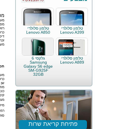
« כל המבצעים
מפ
מעב
מסך 
טלפון סלולרי
טלפון סלולרי
רזו
Lenovo A850
Lenovo A399
כרט
דיס
זכרו
מש
טלפון סלולרי
גלקסי 6
Samsung
Lenovo A889
Galaxy S6 edge
תכו
SM-G925F
32GB
מער
כרט
שן 
מוד
כונן
קיב
מצל
מיק
רמק
סול
פתיחת קריאת שרות