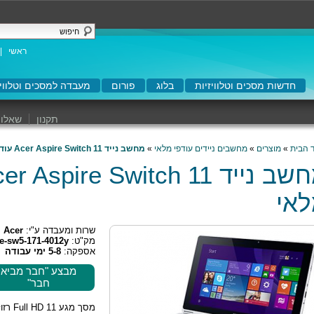
ראשי
|
חדשות מסכים וטלוויזיות
בלוג
פורום
מעבדה למסכים וטלוויז
תקנון
שאלות
 הבית
»
מוצרים
»
מחשבים ניידים עודפי מלאי
»
מחשב נייד Acer Aspire Switch 11 עודף מלאי
אי
שרות ומעבדה ע"י:
Acer
מק"ט:
re-sw5-171-4012y
אספקה:
5-8 ימי עבודה
מבצע "חבר מביא
חבר"
מסך מגע 11 D