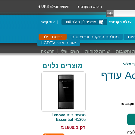
חיפוש מתקדם
UPS חיפוש חבילת
:עגלת הקניות
מוצרים 0 | סה"כ ₪0
|
צור קשר
יות
מחלקת התקנות ופרויקטים
כניסת דילר
LCDTV אודות אתר
 ותשובות
שירות לקוחות
חשבון שלי
הרשמה
מוצרים נלוים
מחשב נייד Acer Aspire Switch 11 עודף
re-aspi
מחשב נייח Lenovo
Essential H520e
רק ב:₪
1600
Full H רזולוציה