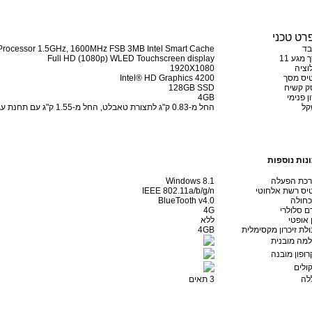
רט טכני
ד
 Processor 1.5GHz, 1600MHz FSB 3MB Intel Smart Cache
מגע 11
Full HD (1080p) WLED Touchscreen display
לוציה
1920X1080
יס מסך
Intel® HD Graphics 4200
ק קשיח
128GB SSD
ן פנימי
4GB
קל
החל מ-0.83 ק"ג לתצורת טאבלט, החל מ-1.55 ק"ג עם תחנת עגינה מקלדת
נות נוספות
כת הפעלה
Windows 8.1
יס רשת אלחוטי
IEEE 802.11a/b/g/n
כחולה
BlueTooth v4.0
ם סלולרי
4G
 אופטי
ללא
ולת זיכרון מקסימלית
4GB
מה מובנית
רופון מובנה
ולים
לה
3 תאים