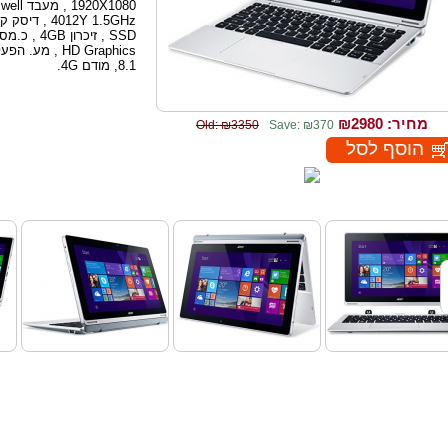
1920X1080
8.1, מודם 4G.
מחיר: ₪
2980
Old: ₪3350
Save: ₪370