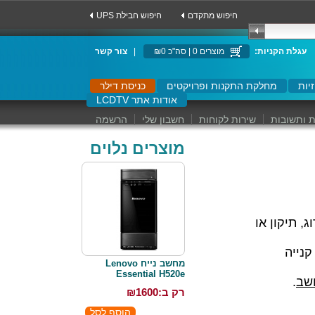
חיפוש מתקדם
UPS חיפוש חבילת
:עגלת הקניות
מוצרים 0 | סה"כ ₪0
|
צור קשר
יות
מחלקת התקנות ופרויקטים
כניסת דילר
LCDTV אודות אתר
 ותשובות
שירות לקוחות
חשבון שלי
הרשמה
מוצרים נלוים
, תיקון או
נייה
מחשב נייח Lenovo
Essential H520e
שב
.
רק ב:₪
1600