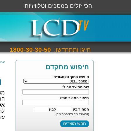
הכי זולים במסכים וטלוויזיות
1800-30-30-50
חייגו ותתחדשו:
עמו
חיפוש מתקדם
מ
חיפוש בתוך הקטגוריה:
שם המוצר מכיל:
מכ
תיאור המוצר מכיל:
הר
אל
המחיר בין
לבין
לח
(להשאיר ריק לכל המחירים)
על