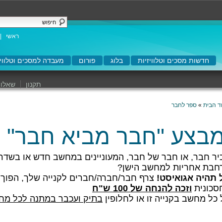
ראשי
|
חדשות מסכים וטלוויזיות
בלוג
פורום
מעבדה למסכים וטלוויז
תקנון
שאלות
ד הבית
»
ספר לחבר
בצע "חבר מביא חבר"
יר חבר, או חבר של חבר, המעוניינים במחשב חדש או בשדרוג
חבת אחריות למחשב הישן?
 תהיה אגואיסט!
צרף חבר/חברה/חברים לקנייה שלך, הפוך ק
סכונית
וזכה להנחה של 100 ש"ח
 כל מחשב בקנייה זו או לחלופין
בתיק ועכבר במתנה לכל מח