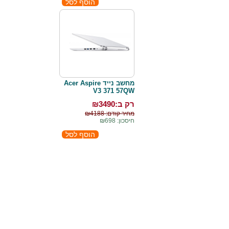
מחשב נייד Acer Aspire
V3 371 57QW
רק ב:₪
3490
מחיר קודם: ₪4188
חיסכון: ₪698