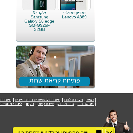
טלפון סלולרי
גלקסי 6
Samsung
Lenovo A889
Galaxy S6 edge
SM-G925F
32GB
פתיחת קריאת שרות
|
ראשי
|
מעבדה לנובו
|
מעבדה למחשבים ניידים ניידים
|
מעבדה ל
|
מפת אתר
מחשב נייד
|
גיבוי מרחוק
|
יצירת קשר
|
תקנון
|
ליסינג מחשבים
מחפשים מבצעים,שרות?איש מכירות כאן->