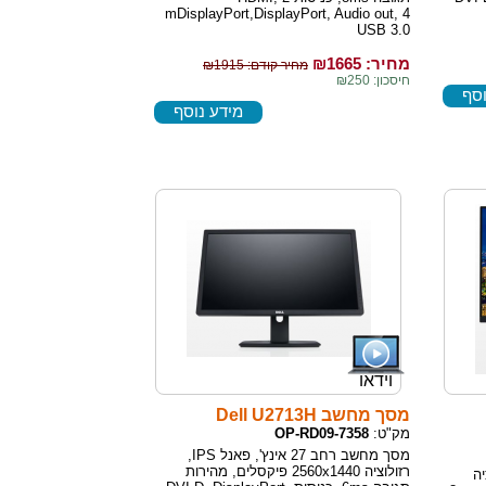
mDisplayPort,DisplayPort, Audio out, 4
USB 3.0
מחיר: ₪
1665
מחיר קודם: ₪1915
חיסכון: ₪250
וסף
מידע נוסף
וידאו
מסך מחשב Dell U2713H
מק"ט:
OP-RD09-7358
מסך מחשב רחב 27 אינץ', פאנל IPS,
רזולוציה 2560x1440 פיקסלים, מהירות
 רזולוציה