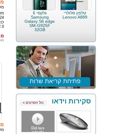
מסך 
מק
טלפון סלולרי
גלקסי 6
Samsung
Lenovo A889
Galaxy S6 edge
SM-G925F
.0.
32GB
מחי
חיסכו
פתיחת קריאת שרות
סקירות וידאו
« כול הסרטים
מסך 
מק