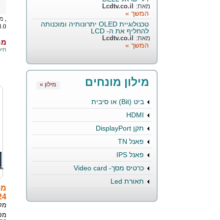
מאת:
Lcdtv.co.il
המשך »
טכנולוגיית OLED יתרונותיה ומוכנותה
3.0.
להחליף את ה- LCD
מאת:
Lcdtv.co.il
מחי
המשך »
חיסכו
מילון מונחים
« מילון
ביט (Bit) או סיבית
HDMI
תקן DisplayPort
פאנל TN
פאנל IPS
כרטיס מסך- Video card
תאורת Led
24
מק