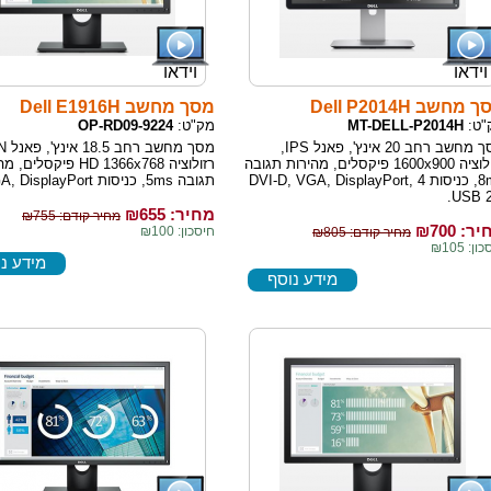
וידאו
וידאו
מחשב Dell P2014H
מסך מחשב Dell E1916H
"ט:
MT-DELL-P2014H
מק"ט:
OP-RD09-9224
מסך מחשב רחב 20 אינץ', פאנל IPS,
רזולוציה 1600x900 פיקסלים, מהירות תגובה
רזולוציה HD 1366x768 פיקסלי
8ms, כניסות DVI-D, VGA, DisplayPort, 4
תגובה 5ms, כניסות VGA, DisplayPort.
USB 2
מחיר: ₪
655
מחיר קודם: ₪755
ר: ₪
700
חיסכון: ₪100
מחיר קודם: ₪805
ן: ₪105
מידע נ
מידע נוסף