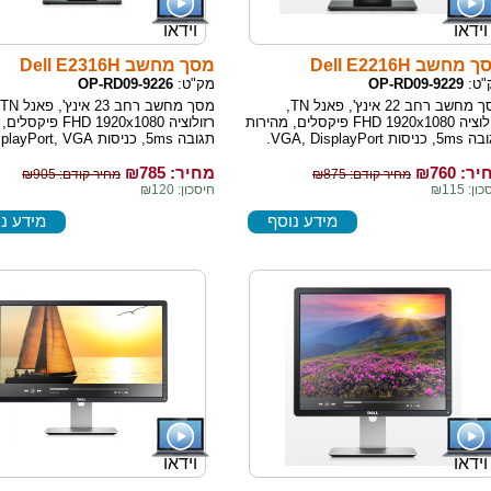
וידאו
וידאו
מחשב Dell E2216H
מסך מחשב Dell E2316H
"ט:
OP-RD09-9229
מק"ט:
OP-RD09-9226
מסך מחשב רחב 22 אינץ', פאנל TN,
רזולוציה FHD 1920x1080 פיקסלים, מהירות
רזולוציה FHD 1920x1080 
ניסות VGA, DisplayPort.
תגובה 5ms, כניסות DisplayPort, VGA.
ר: ₪
760
מחיר: ₪
785
מחיר קודם: ₪875
מחיר קודם: ₪905
ן: ₪115
חיסכון: ₪120
מידע נוסף
מידע נ
וידאו
וידאו