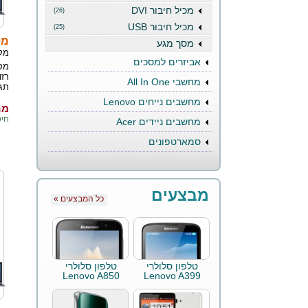
מכיל חיבור DVI
(26)
מכיל חיבור USB
(25)
מסך 
מסך מגע
מק
אביזרים למסכים
מחשבי All In One
תגובה 5ms, כ
מחשבים נייחים Lenovo
מחי
חיסכו
מחשבים ניידים Acer
סמארטפונים
מבצעים
« כל המבצעים
טלפון סלולרי
טלפון סלולרי
Lenovo A850
Lenovo A399