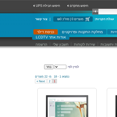
חיפוש מתקדם
UPS חיפוש חבילת
:עגלת הקניות
מוצרים 0 | סה"כ ₪0
|
צור קשר
יות
מחלקת התקנות ופרויקטים
כניסת דילר
LCDTV אודות אתר
 ותשובות
שירות לקוחות
חשבון שלי
הרשמה
למיין לפי:
נמצאו 1 - 18 מ- 22 מוצרים
Next »
2
1