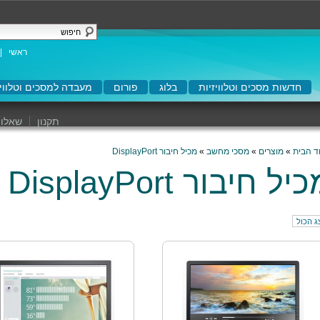
ראשי
|
חדשות מסכים וטלוויזיות
בלוג
פורום
מעבדה למסכים וטלוויז
תקנון
שאלות
ד הבית
»
מוצרים
»
מסכי מחשב
»
מכיל חיבור DisplayPort
יל חיבור DisplayPort
ג הכול