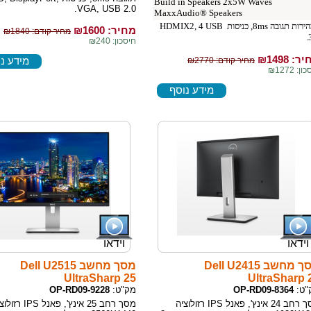
Build in Speakers 2x5W Waves
VGA, USB 2.0.
MaxxAudio® Speakers
, מהירות תגובה 8ms, כניסות HDMIX2, 4 USB
מחיר: ₪
1600
מחיר קודם: ₪1840
חיסכון: ₪240
ר: ₪
1498
מידע נ
מחיר קודם: ₪2770
ן: ₪1272
מידע נוסף
וידאו
וידאו
מסך מחשב Dell U2415
מסך מחשב Dell U2515
UltraSharp 25
UltraSharp 
"ט:
OP-RD09-8364
מק"ט:
OP-RD09-9228
מסך רחב 24 אינץ', פאנל IPS רזולוציה
מסך רחב 25 אינץ', פאנל IPS