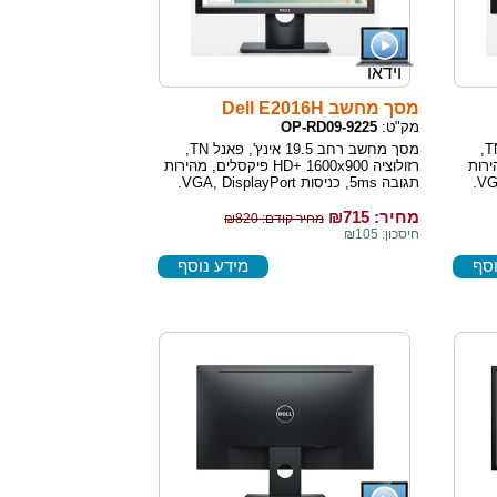
וידאו
מסך מחשב Dell E2016H
מק"ט:
OP-RD09-9225
מסך מחשב רחב 18.5 אינץ', פאנל TN,
מסך מחשב רחב 19.5 אינץ', פאנל TN,
ם, מהירות
רזולוציה HD+ 1600x900 פיקסלים, מהירות
תגובה 5ms, כניסות VGA, DisplayPort.
מחיר: ₪
715
מחיר קודם: ₪820
חיסכון: ₪105
וסף
מידע נוסף