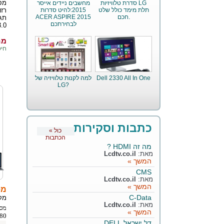
סדרת טלוויזיות LG
מחשבים ניידים אייסר
תלת מימד כולל שלט
2015:להיט סדרות
חכם.
ACER ASPIRE 2015
לבחירתכם
.0.
מחי
חיסכו
Dell 2330 All In One
למה לקנות טלוויזיה של
LG?
כתבות וסקירות
« כול
הכתבות
מה זה HDMI ?
מאת:
Lcdtv.co.il
המשך »
CMS
מאת:
Lcdtv.co.il
המשך »
מסך 
C-Data
מק
מאת:
Lcdtv.co.il
המשך »
1080
דל ישראל DELL