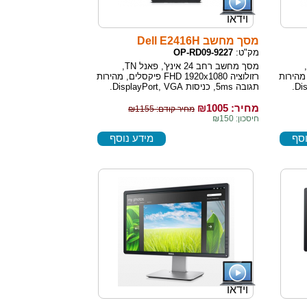
וידאו
מסך מחשב Dell E2416H
מק"ט:
OP-RD09-9227
מסך מחשב רחב 23 אינץ', פאנל TN,
מסך מחשב רחב 24 אינץ', פאנל TN,
פיקסלים, מהירות
רזולוציה FHD 1920x1080 פיקסלים, מהירות
תגובה 5ms, כניסות DisplayPort, VGA.
מחיר: ₪
1005
מחיר קודם: ₪1155
חיסכון: ₪150
וסף
מידע נוסף
וידאו