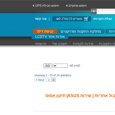
חיפוש מתקדם
UPS חיפוש חבילת
:עגלת הקניות
מוצרים 0 | סה"כ ₪0
|
צור קשר
יות
מחלקת התקנות ופרויקטים
כניסת דילר
LCDTV אודות אתר
 ותשובות
שירות לקוחות
חשבון שלי
הרשמה
למיין לפי:
showing 1 - 15 of 24 article(s)
Next »
2
1
שירות ASUS| תיקון אסוס