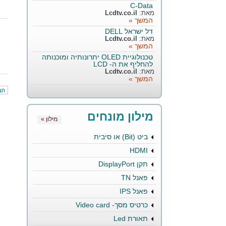
C-Data
מאת:
Lcdtv.co.il
המשך »
דל ישראל DELL
מאת:
Lcdtv.co.il
המשך »
טכנולוגיית OLED יתרונותיה ומוכנותה
להחליף את ה- LCD
מאת:
Lcdtv.co.il
המשך »
הצ
מילון מונחים
« מילון
ביט (Bit) או סיבית
HDMI
תקן DisplayPort
פאנל TN
פאנל IPS
כרטיס מסך- Video card
תאורת Led