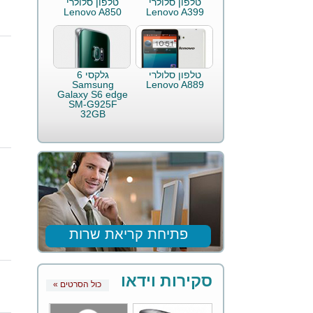
טלפון סלולרי
טלפון סלולרי
Lenovo A850
Lenovo A399
טלפון סלולרי
גלקסי 6
Samsung
Lenovo A889
Galaxy S6 edge
SM-G925F
32GB
פתיחת קריאת שרות
סקירות וידאו
« כול הסרטים